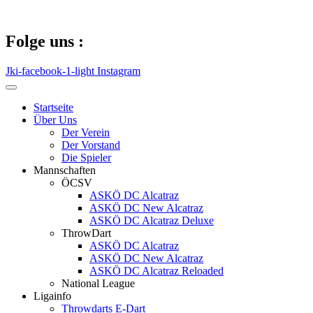
Zum
Inhalt
springen
Folge uns :
Jki-facebook-1-light
Instagram
Startseite
Über Uns
Der Verein
Der Vorstand
Die Spieler
Mannschaften
ÖCSV
ASKÖ DC Alcatraz
ASKÖ DC New Alcatraz
ASKÖ DC Alcatraz Deluxe
ThrowDart
ASKÖ DC Alcatraz
ASKÖ DC New Alcatraz
ASKÖ DC Alcatraz Reloaded
National League
Ligainfo
Throwdarts E-Dart