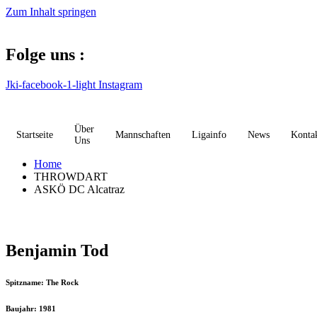
Zum Inhalt springen
Folge uns :
Jki-facebook-1-light
Instagram
Über
Startseite
Mannschaften
Ligainfo
News
Konta
Uns
Home
THROWDART
ASKÖ DC Alcatraz
Benjamin Tod
Spitzname: The Rock
Baujahr: 1981