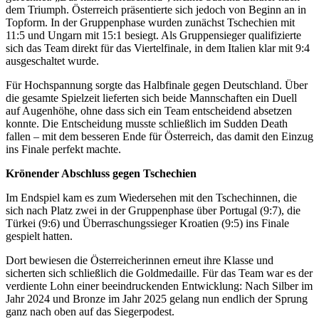
dem Triumph. Österreich präsentierte sich jedoch von Beginn an in
Topform. In der Gruppenphase wurden zunächst Tschechien mit
11:5 und Ungarn mit 15:1 besiegt. Als Gruppensieger qualifizierte
sich das Team direkt für das Viertelfinale, in dem Italien klar mit 9:4
ausgeschaltet wurde.
Für Hochspannung sorgte das Halbfinale gegen Deutschland. Über
die gesamte Spielzeit lieferten sich beide Mannschaften ein Duell
auf Augenhöhe, ohne dass sich ein Team entscheidend absetzen
konnte. Die Entscheidung musste schließlich im Sudden Death
fallen – mit dem besseren Ende für Österreich, das damit den Einzug
ins Finale perfekt machte.
Krönender Abschluss gegen Tschechien
Im Endspiel kam es zum Wiedersehen mit den Tschechinnen, die
sich nach Platz zwei in der Gruppenphase über Portugal (9:7), die
Türkei (9:6) und Überraschungssieger Kroatien (9:5) ins Finale
gespielt hatten.
Dort bewiesen die Österreicherinnen erneut ihre Klasse und
sicherten sich schließlich die Goldmedaille. Für das Team war es der
verdiente Lohn einer beeindruckenden Entwicklung: Nach Silber im
Jahr 2024 und Bronze im Jahr 2025 gelang nun endlich der Sprung
ganz nach oben auf das Siegerpodest.