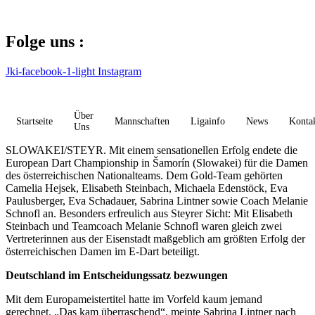
Zum
Inhalt
springen
Folge uns :
Jki-facebook-1-light
Instagram
Über
Startseite
Mannschaften
Ligainfo
News
Konta
Uns
SLOWAKEI/STEYR. Mit einem sensationellen Erfolg endete die
European Dart Championship in Šamorín (Slowakei) für die Damen
des österreichischen Nationalteams. Dem Gold-Team gehörten
Camelia Hejsek, Elisabeth Steinbach, Michaela Edenstöck, Eva
Paulusberger, Eva Schadauer, Sabrina Lintner sowie Coach Melanie
Schnofl an. Besonders erfreulich aus Steyrer Sicht: Mit Elisabeth
Steinbach und Teamcoach Melanie Schnofl waren gleich zwei
Vertreterinnen aus der Eisenstadt maßgeblich am größten Erfolg der
österreichischen Damen im E-Dart beteiligt.
Deutschland im Entscheidungssatz bezwungen
Mit dem Europameistertitel hatte im Vorfeld kaum jemand
gerechnet. „Das kam überraschend“, meinte Sabrina Lintner nach