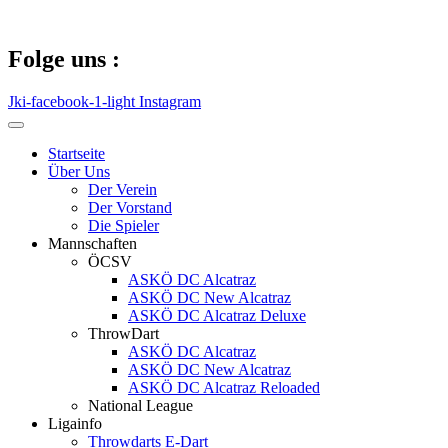
Zum
Inhalt
springen
Folge uns :
Jki-facebook-1-light
Instagram
Startseite
Über Uns
Der Verein
Der Vorstand
Die Spieler
Mannschaften
ÖCSV
ASKÖ DC Alcatraz
ASKÖ DC New Alcatraz
ASKÖ DC Alcatraz Deluxe
ThrowDart
ASKÖ DC Alcatraz
ASKÖ DC New Alcatraz
ASKÖ DC Alcatraz Reloaded
National League
Ligainfo
Throwdarts E-Dart