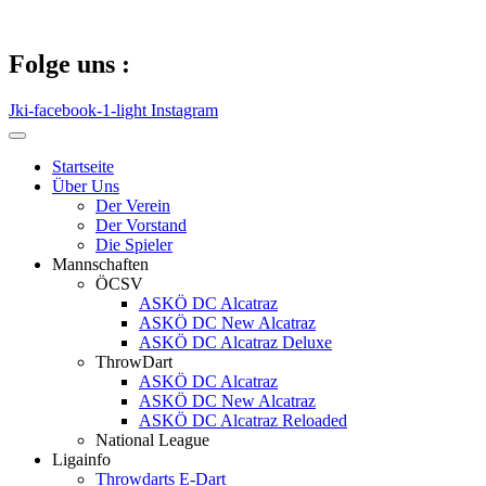
Zum
Inhalt
springen
Folge uns :
Jki-facebook-1-light
Instagram
Startseite
Über Uns
Der Verein
Der Vorstand
Die Spieler
Mannschaften
ÖCSV
ASKÖ DC Alcatraz
ASKÖ DC New Alcatraz
ASKÖ DC Alcatraz Deluxe
ThrowDart
ASKÖ DC Alcatraz
ASKÖ DC New Alcatraz
ASKÖ DC Alcatraz Reloaded
National League
Ligainfo
Throwdarts E-Dart