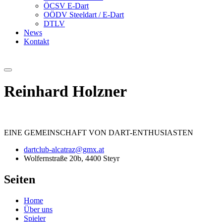
ÖCSV E-Dart
OÖDV Steeldart / E-Dart
DTLV
News
Kontakt
Reinhard Holzner
EINE
GEMEINSCHAFT
VON DART-ENTHUSIASTEN
dartclub-alcatraz@gmx.at
Wolfernstraße 20b, 4400 Steyr
Seiten
Home
Über uns
Spieler