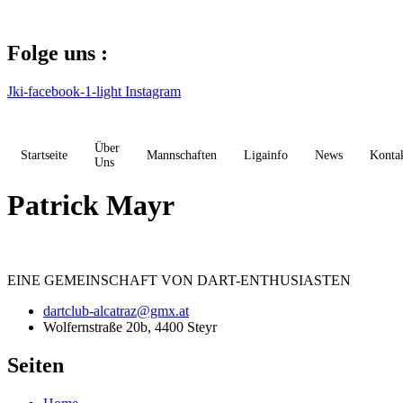
Zum
Inhalt
springen
Folge uns :
Jki-facebook-1-light
Instagram
Über
Startseite
Mannschaften
Ligainfo
News
Konta
Uns
Patrick Mayr
EINE
GEMEINSCHAFT
VON DART-ENTHUSIASTEN
dartclub-alcatraz@gmx.at
Wolfernstraße 20b, 4400 Steyr
Seiten