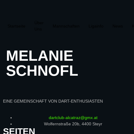
Über
Startseite
Mannschaften
Ligainfo
News
K
Uns
MELANIE
SCHNOFL
EINE
GEMEINSCHAFT
VON DART-ENTHUSIASTEN
dartclub-alcatraz@gmx.at
Wolfernstraße 20b, 4400 Steyr
SEITEN