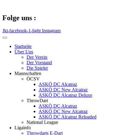
Zum
Inhalt
springen
Folge uns :
Jki-facebook-1-light
Instagram
Startseite
Über Uns
Der Verein
Der Vorstand
Die Spieler
Mannschaften
ÖCSV
ASKÖ DC Alcatraz
ASKÖ DC New Alcatraz
ASKÖ DC Alcatraz Deluxe
ThrowDart
ASKÖ DC Alcatraz
ASKÖ DC New Alcatraz
ASKÖ DC Alcatraz Reloaded
National League
Ligainfo
Throwdarts E-Dart