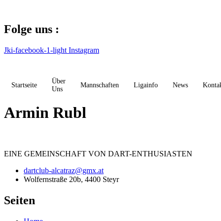
Zum
Inhalt
springen
Folge uns :
Jki-facebook-1-light
Instagram
Über
Startseite
Mannschaften
Ligainfo
News
Konta
Uns
Armin Rubl
EINE
GEMEINSCHAFT
VON DART-ENTHUSIASTEN
dartclub-alcatraz@gmx.at
Wolfernstraße 20b, 4400 Steyr
Seiten