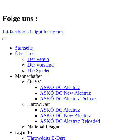
Zum
Inhalt
springen
Folge uns :
Jki-facebook-1-light
Instagram
Startseite
Über Uns
Der Verein
Der Vorstand
Die Spieler
Mannschaften
ÖCSV
ASKÖ DC Alcatraz
ASKÖ DC New Alcatraz
ASKÖ DC Alcatraz Deluxe
ThrowDart
ASKÖ DC Alcatraz
ASKÖ DC New Alcatraz
ASKÖ DC Alcatraz Reloaded
National League
Ligainfo
Throwdarts E-Dart