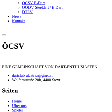
ÖCSV E-Dart
OÖDV Steeldart / E-Dart
DTLV
News
Kontakt
ÖCSV
EINE
GEMEINSCHAFT
VON DART-ENTHUSIASTEN
dartclub-alcatraz@gmx.at
Wolfernstraße 20b, 4400 Steyr
Seiten
Home
Über uns
Spieler