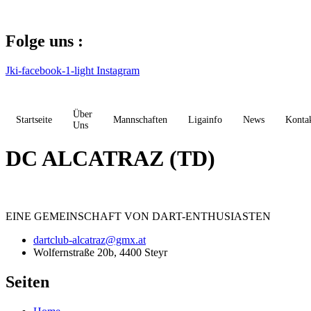
Zum
Inhalt
springen
Folge uns :
Jki-facebook-1-light
Instagram
Über
Startseite
Mannschaften
Ligainfo
News
Konta
Uns
DC ALCATRAZ (TD)
EINE
GEMEINSCHAFT
VON DART-ENTHUSIASTEN
dartclub-alcatraz@gmx.at
Wolfernstraße 20b, 4400 Steyr
Seiten