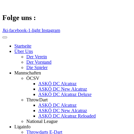
Zum
Inhalt
springen
Folge uns :
Jki-facebook-1-light
Instagram
Startseite
Über Uns
Der Verein
Der Vorstand
Die Spieler
Mannschaften
ÖCSV
ASKÖ DC Alcatraz
ASKÖ DC New Alcatraz
ASKÖ DC Alcatraz Deluxe
ThrowDart
ASKÖ DC Alcatraz
ASKÖ DC New Alcatraz
ASKÖ DC Alcatraz Reloaded
National League
Ligainfo
Throwdarts E-Dart