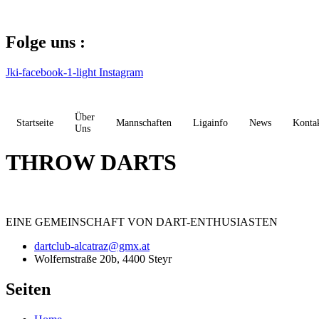
Zum
Inhalt
springen
Folge uns :
Jki-facebook-1-light
Instagram
Über
Startseite
Mannschaften
Ligainfo
News
Konta
Uns
THROW DARTS
EINE
GEMEINSCHAFT
VON DART-ENTHUSIASTEN
dartclub-alcatraz@gmx.at
Wolfernstraße 20b, 4400 Steyr
Seiten